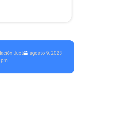
dación Jupá
agosto 9, 2023
7 pm