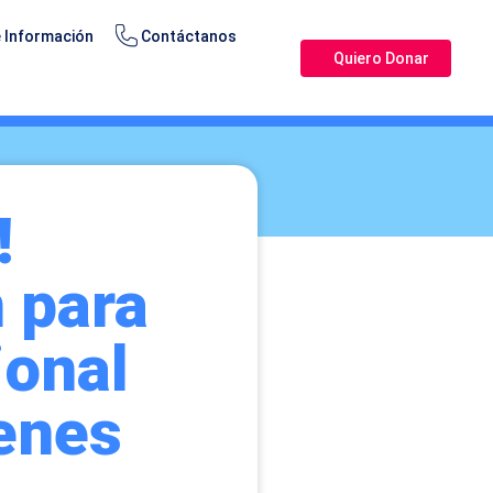
 Información
Contáctanos
Quiero Donar
!
 para
ional
venes