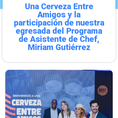
Una Cerveza Entre
Amigos y la
participación de nuestra
egresada del Programa
de Asistente de Chef,
Miriam Gutiérrez