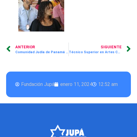
ANTERIOR
SIGUIENTE
Comunidad Judía de Panamá dice presente un año más en la Teletón 20-30
Técnico Superior en Artes Culinarias ya tiene a sus 25 becados 2024
Fundación Jupá
enero 11, 2024
12:52 am