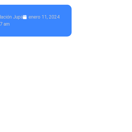
dación Jupá
enero 11, 2024
47 am