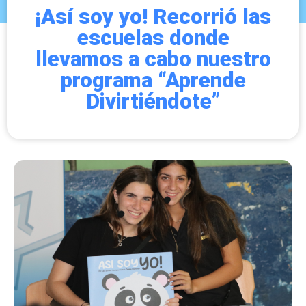
¡Así soy yo! Recorrió las
escuelas donde
llevamos a cabo nuestro
programa “Aprende
Divirtiéndote”