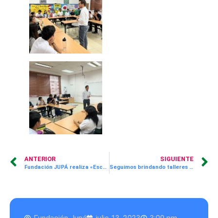
ANTERIOR
SIGUIENTE
Fundación JUPÁ realiza «Escuela para Padres» en la escuela Octavio M. Pereira con temas emocionales es fundamental para brindar un apoyo sólido a sus hijos.
Seguimos brindando talleres de orientación vocacional a los estudiantes de nuestro programa ¡Supérate! JUPÁ con el apoyo de egresados