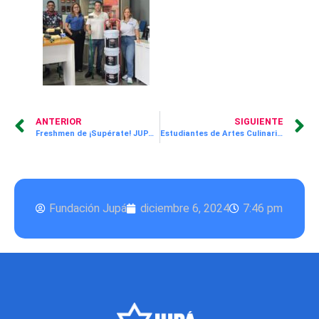
ANTERIOR
SIGUIENTE
Freshmen de ¡Supérate! JUPÁ comparten el espíritu navideño en York International School
Estudiantes de Artes Culinarias terminan sus Mentorías Profesionales con Dell Technologies
Fundación Jupá
diciembre 6, 2024
7:46 pm