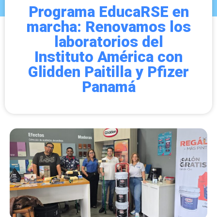
Programa EducaRSE en
marcha: Renovamos los
laboratorios del
Instituto América con
Glidden Paitilla y Pfizer
Panamá