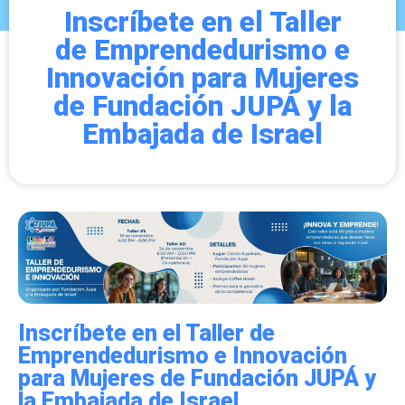
Inscríbete en el Taller
de Emprendedurismo e
Innovación para Mujeres
de Fundación JUPÁ y la
Embajada de Israel
Inscríbete en el Taller de
Emprendedurismo e Innovación
para Mujeres de Fundación JUPÁ y
la Embajada de Israel