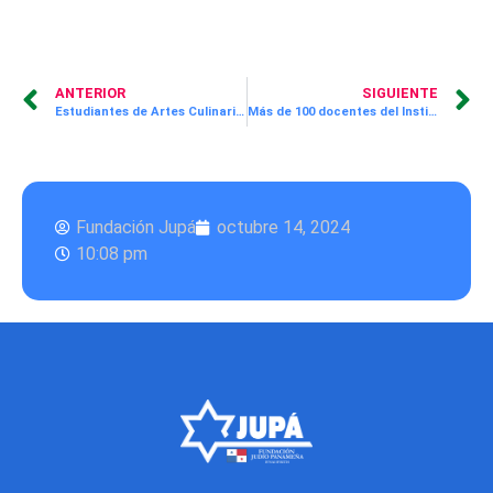
ANTERIOR
SIGUIENTE
Estudiantes de Artes Culinarias presentan su Elevator Pitch y sorprenden con un “Brunch Creativo” a las Mentoras de Dell
Más de 100 docentes del Instituto América se capacitan en Disciplina Positiva durante jornadas organizadas por Fundación JUPÁ
Fundación Jupá
octubre 14, 2024
10:08 pm