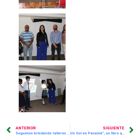
ANTERIOR
SIGUIENTE
Seguimos brindando talleres de orientación vocacional a los estudiantes de nuestro programa ¡Supérate! JUPÁ con el apoyo de egresados
Un Gol en Panamá”, un libro que le enseña a los niños que a pesar de ser diferentes a los demás podemos encontrar algo en común que nos une, es presentado a los niños y niñas del programa Aprende Divirtiéndote