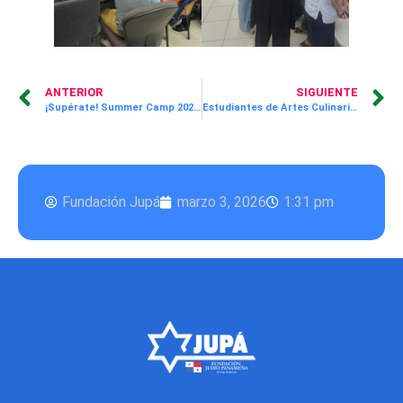
ANTERIOR
SIGUIENTE
¡Supérate! Summer Camp 2026: Construyendo sueños y habilidades para el éxito
Estudiantes de Artes Culinarias participan en taller de masa de hojaldre por Harinas del Istmo
Fundación Jupá
marzo 3, 2026
1:31 pm