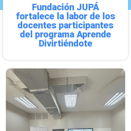
Fundación JUPÁ
fortalece la labor de los
docentes participantes
del programa Aprende
Divirtiéndote