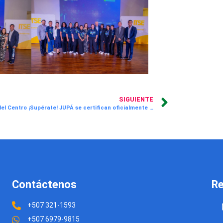
SIGUIENTE
Jóvenes del Centro ¡Supérate! JUPÁ se certifican oficialmente en Microsoft Excel
Contáctenos
Re
+507 321-1593
+507 6979-9815