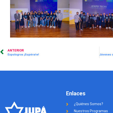
ANTERIOR
Expologros ¡Supérate!
Enlaces
¿Quiénes Somos?
Nuestros Programas