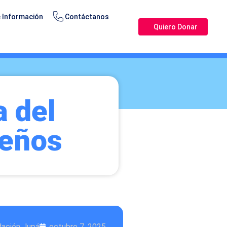
 Información
Contáctanos
Quiero Donar
 del
meños
dación Jupá
octubre 7, 2025