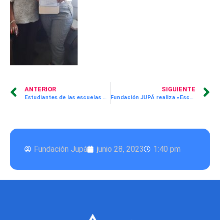
ANTERIOR
SIGUIENTE
Estudiantes de las escuelas República de México y Puerto Rico reciben charla de prevención de incendio por parte de Panagas y Fundación JUPÁ
Fundación JUPÁ realiza «Escuela para Padres» en la escuela Octavio M. Pereira con temas emocionales es fundamental para brindar un apoyo sólido a sus hijos.
Fundación Jupá
junio 28, 2023
1:40 pm