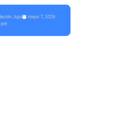
dación Jupá
mayo 7, 2026
9 pm