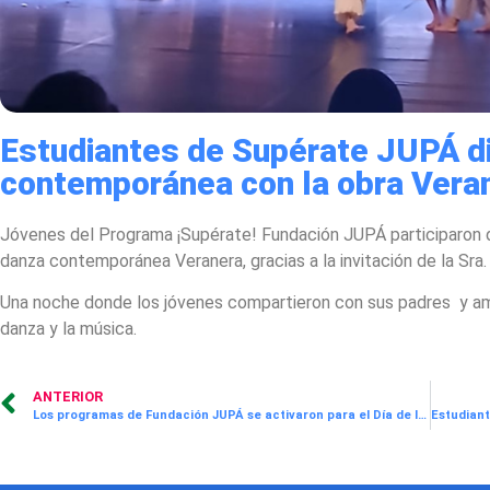
Estudiantes de Supérate JUPÁ di
contemporánea con la obra Vera
Jóvenes del Programa ¡Supérate! Fundación JUPÁ participaron de
danza contemporánea Veranera, gracias a la invitación de la Sra.
Una noche donde los jóvenes compartieron con sus padres y amig
danza y la música.
ANTERIOR
Los programas de Fundación JUPÁ se activaron para el Día de las Buenas Acciones