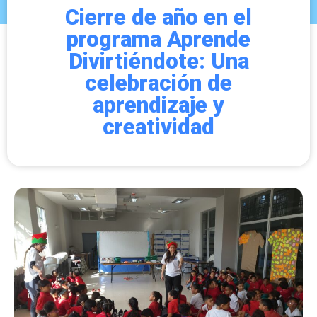
Cierre de año en el
programa Aprende
Divirtiéndote: Una
celebración de
aprendizaje y
creatividad