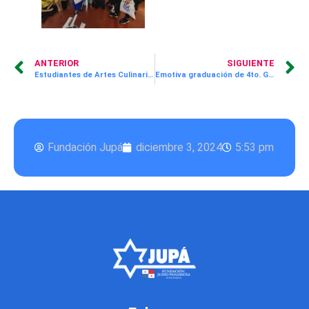
ANTERIOR
SIGUIENTE
Estudiantes de Artes Culinarias Participan en Talleres con Cerro Punta y Harinas del Istmo
Emotiva graduación de 4to. Grado en el programa Aprende Divirtiéndote
Fundación Jupá
diciembre 3, 2024
5:53 pm