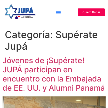
Quiero Donar
Canal de Reportes y Denuncias
¿Quiénes Somos?
Nuestros Programas
Centro de Noticias
Centro de Información
Categoría:
Supérate
Jupá
Jóvenes de ¡Supérate!
JUPÁ participan en
encuentro con la Embajada
de EE. UU. y Alumni Panamá