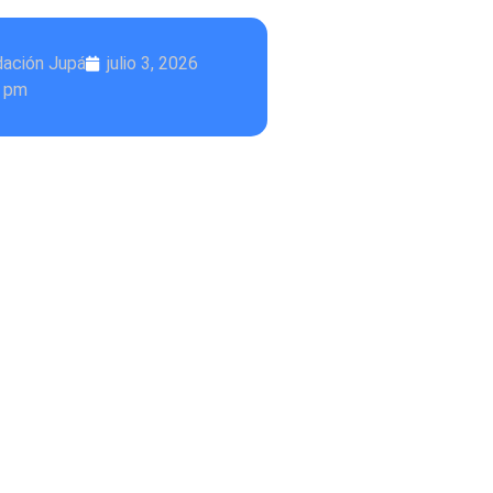
dación Jupá
julio 3, 2026
0 pm