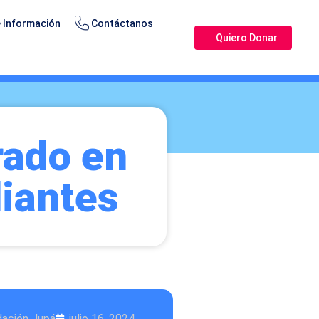
 Información
Contáctanos
Quiero Donar
rado en
diantes
dación Jupá
julio 16, 2024